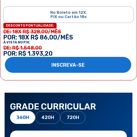
No Boleto em 12X,
PIX ou Cartão 18x
DESCONTO PONTUALIDADE:
DE: 18X R$ 328,00/MÊS
POR: 18X R$ 86,00/MÊS
À VISTA NO PIX:
DE: R$ 1.548,00
POR: R$ 1.393,20
INSCREVA-SE
GRADE CURRICULAR
360H
420H
720H