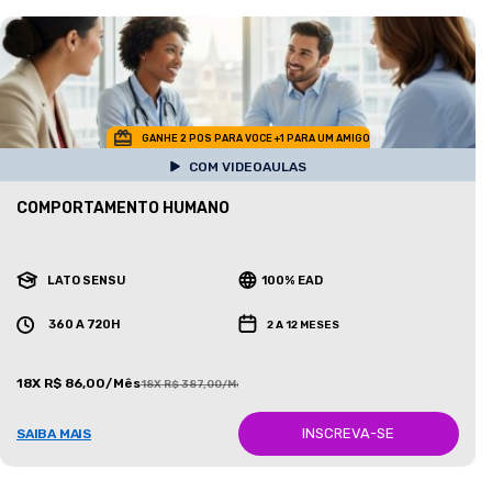
GANHE 2 POS PARA VOCE +1 PARA UM AMIGO
COM VIDEOAULAS
COMPORTAMENTO HUMANO
LATO SENSU
100% EAD
360 A 720H
2 A 12 MESES
18X R$ 86,00/Mês
18X R$ 387,00/Mês
INSCREVA-SE
SAIBA MAIS