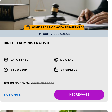
GANHE 2 POS PARA VOCE +1 PARA UM AMIGO
COM VIDEOAULAS
DIREITO ADMINISTRATIVO
LATO SENSU
100% EAD
360 A 720H
2 A 12 MESES
18X R$ 86,00/Mês
18X R$ 387,00/Mês
INSCREVA-SE
SAIBA MAIS