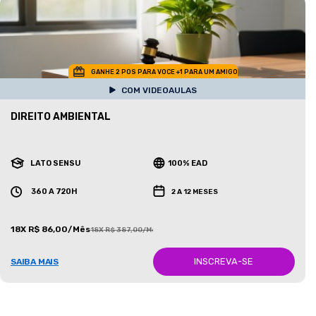
GANHE 2 POS PARA VOCE +1 PARA UM AMIGO
COM VIDEOAULAS
DIREITO AMBIENTAL
LATO SENSU
100% EAD
360 A 720H
2 A 12 MESES
18X R$ 86,00/Mês
18X R$ 387,00/Mês
INSCREVA-SE
SAIBA MAIS