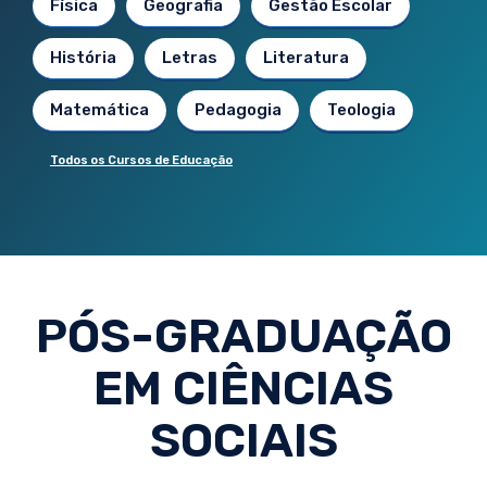
Física
Geografia
Gestão Escolar
História
Letras
Literatura
Matemática
Pedagogia
Teologia
Todos os Cursos de Educação
PÓS-GRADUAÇÃO
EM CIÊNCIAS
SOCIAIS