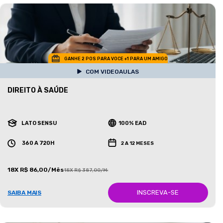
GANHE 2 POS PARA VOCE +1 PARA UM AMIGO
COM VIDEOAULAS
DIREITO À SAÚDE
LATO SENSU
100% EAD
360 A 720H
2 A 12 MESES
18X R$ 86,00/Mês
18X R$ 387,00/Mês
INSCREVA-SE
SAIBA MAIS