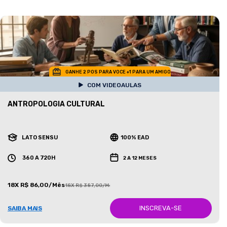
GANHE 2 POS PARA VOCE +1 PARA UM AMIGO
COM VIDEOAULAS
ANTROPOLOGIA CULTURAL
LATO SENSU
100% EAD
360 A 720H
2 A 12 MESES
18X R$ 86,00/Mês
18X R$ 387,00/Mês
INSCREVA-SE
SAIBA MAIS