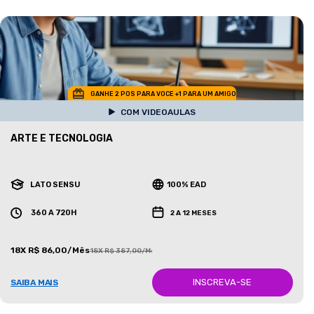
GANHE 2 POS PARA VOCE +1 PARA UM AMIGO
COM VIDEOAULAS
ARTE E TECNOLOGIA
LATO SENSU
100% EAD
360 A 720H
2 A 12 MESES
18X R$ 86,00/Mês
18X R$ 387,00/Mês
INSCREVA-SE
SAIBA MAIS