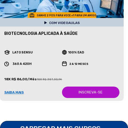
GANHE 2 POS PARA VOCE +1 PARA UM AMIGO
COM VIDEOAULAS
BIOTECNOLOGIA APLICADA À SAÚDE
LATO SENSU
100% EAD
360 A 420H
2 A 12 MESES
18X R$ 86,00/Mês
18X R$ 387,00/Mês
INSCREVA-SE
SAIBA MAIS