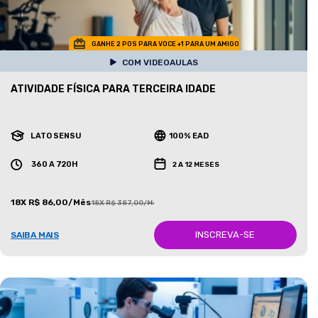
GANHE 2 POS PARA VOCE +1 PARA UM AMIGO
COM VIDEOAULAS
ATIVIDADE FÍSICA PARA TERCEIRA IDADE
LATO SENSU
100% EAD
360 A 720H
2 A 12 MESES
18X R$ 86,00/Mês
18X R$ 387,00/Mês
INSCREVA-SE
SAIBA MAIS