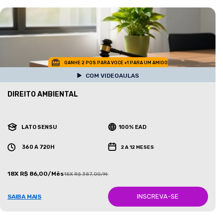
GANHE 2 POS PARA VOCE +1 PARA UM AMIGO
COM VIDEOAULAS
DIREITO AMBIENTAL
LATO SENSU
100% EAD
360 A 720H
2 A 12 MESES
18X R$ 86,00/Mês
18X R$ 387,00/Mês
INSCREVA-SE
SAIBA MAIS