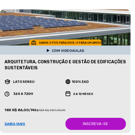
GANHE 2 POS PARA VOCE +1 PARA UM AMIGO
COM VIDEOAULAS
ARQUITETURA, CONSTRUÇÃO E GESTÃO DE EDIFICAÇÕES
SUSTENTÁVEIS
LATO SENSU
100% EAD
360 A 720H
2 A 12 MESES
18X R$ 86,00/Mês
18X R$ 387,00/Mês
INSCREVA-SE
SAIBA MAIS