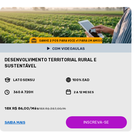
GANHE 2 POS PARA VOCE +1 PARA UM AMIGO
COM VIDEOAULAS
DESENVOLVIMENTO TERRITORIAL RURAL E
SUSTENTÁVEL
LATO SENSU
100% EAD
360 A 720H
2 A 12 MESES
18X R$ 86,00/Mês
18X R$ 387,00/Mês
INSCREVA-SE
SAIBA MAIS