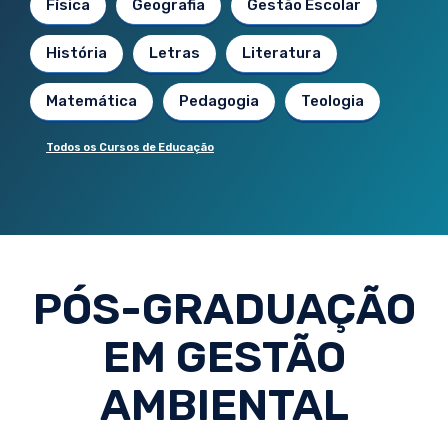
Física
Geografia
Gestão Escolar
História
Letras
Literatura
Matemática
Pedagogia
Teologia
Todos os Cursos de Educação
PÓS-GRADUAÇÃO
EM GESTÃO
AMBIENTAL