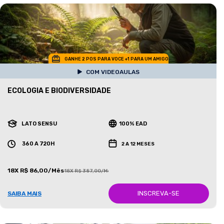
GANHE 2 POS PARA VOCE +1 PARA UM AMIGO
COM VIDEOAULAS
ECOLOGIA E BIODIVERSIDADE
LATO SENSU
100% EAD
360 A 720H
2 A 12 MESES
18X R$ 86,00/Mês
18X R$ 387,00/Mês
INSCREVA-SE
SAIBA MAIS