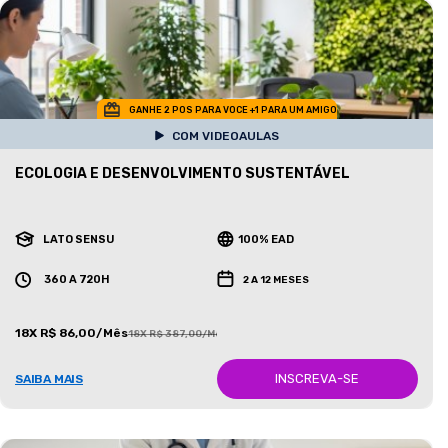
GANHE 2 POS PARA VOCE +1 PARA UM AMIGO
COM VIDEOAULAS
ECOLOGIA E DESENVOLVIMENTO SUSTENTÁVEL
LATO SENSU
100% EAD
360 A 720H
2 A 12 MESES
18X R$ 86,00/Mês
18X R$ 387,00/Mês
INSCREVA-SE
SAIBA MAIS