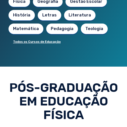
Física
Geografia
Gestão Escolar
História
Letras
Literatura
Matemática
Pedagogia
Teologia
Todos os Cursos de Educação
PÓS-GRADUAÇÃO
EM EDUCAÇÃO
FÍSICA