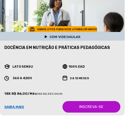
GANHE 2 POS PARA VOCE +1 PARA UM AMIGO
COM VIDEOAULAS
DOCÊNCIA EM NUTRIÇÃO E PRÁTICAS PEDAGÓGICAS
LATO SENSU
100% EAD
360 A 420H
2 A 12 MESES
18X R$ 86,00/Mês
18X R$ 387,00/Mês
INSCREVA-SE
SAIBA MAIS