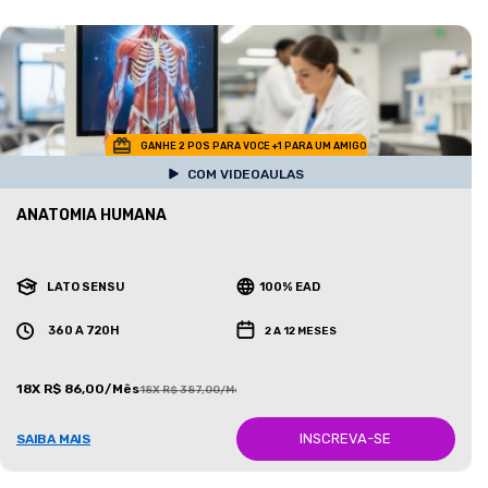
GANHE 2 POS PARA VOCE +1 PARA UM AMIGO
COM VIDEOAULAS
ANATOMIA HUMANA
LATO SENSU
100% EAD
360 A 720H
2 A 12 MESES
18X R$ 86,00/Mês
18X R$ 387,00/Mês
INSCREVA-SE
SAIBA MAIS