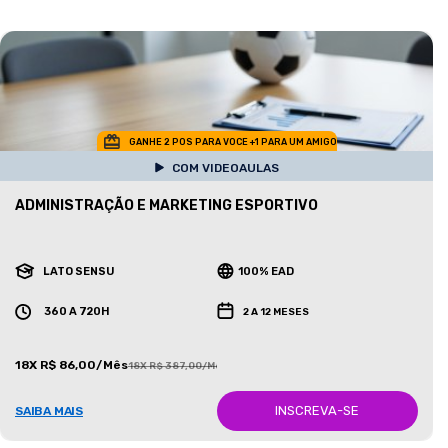
GANHE 2 POS PARA VOCE +1 PARA UM AMIGO
COM VIDEOAULAS
ADMINISTRAÇÃO E MARKETING ESPORTIVO
LATO SENSU
100% EAD
360 A 720H
2 A 12 MESES
18X R$ 86,00/Mês
18X R$ 387,00/Mês
INSCREVA-SE
SAIBA MAIS