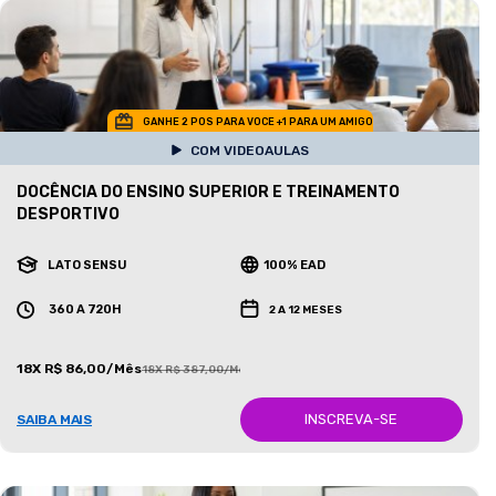
GANHE 2 POS PARA VOCE +1 PARA UM AMIGO
COM VIDEOAULAS
DOCÊNCIA DO ENSINO SUPERIOR E TREINAMENTO
DESPORTIVO
LATO SENSU
100% EAD
360 A 720H
2 A 12 MESES
18X R$ 86,00/Mês
18X R$ 387,00/Mês
INSCREVA-SE
SAIBA MAIS