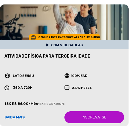
GANHE 2 POS PARA VOCE +1 PARA UM AMIGO
COM VIDEOAULAS
ATIVIDADE FÍSICA PARA TERCEIRA IDADE
LATO SENSU
100% EAD
360 A 720H
2 A 12 MESES
18X R$ 86,00/Mês
18X R$ 387,00/Mês
INSCREVA-SE
SAIBA MAIS