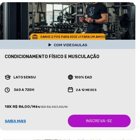
GANHE 2 POS PARA VOCE +1 PARA UM AMIGO
COM VIDEOAULAS
CONDICIONAMENTO FÍSICO E MUSCULAÇÃO
LATO SENSU
100% EAD
360 A 720H
2 A 12 MESES
18X R$ 86,00/Mês
18X R$ 387,00/Mês
INSCREVA-SE
SAIBA MAIS