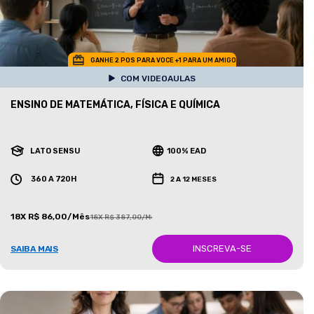
GANHE 2 POS PARA VOCE +1 PARA UM AMIGO
COM VIDEOAULAS
ENSINO DE MATEMÁTICA, FÍSICA E QUÍMICA
LATO SENSU
100% EAD
360 A 720H
2 A 12 MESES
18X R$ 86,00/Mês
18X R$ 387,00/Mês
INSCREVA-SE
SAIBA MAIS