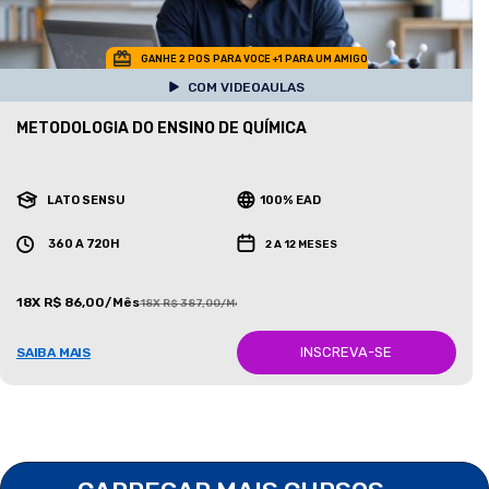
GANHE 2 POS PARA VOCE +1 PARA UM AMIGO
COM VIDEOAULAS
METODOLOGIA DO ENSINO DE QUÍMICA
LATO SENSU
100% EAD
360 A 720H
2 A 12 MESES
18X R$ 86,00/Mês
18X R$ 387,00/Mês
INSCREVA-SE
SAIBA MAIS