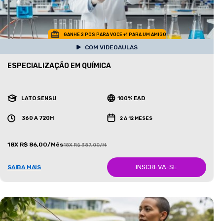
GANHE 2 POS PARA VOCE +1 PARA UM AMIGO
COM VIDEOAULAS
ESPECIALIZAÇÃO EM QUÍMICA
LATO SENSU
100% EAD
360 A 720H
2 A 12 MESES
18X R$ 86,00/Mês
18X R$ 387,00/Mês
INSCREVA-SE
SAIBA MAIS