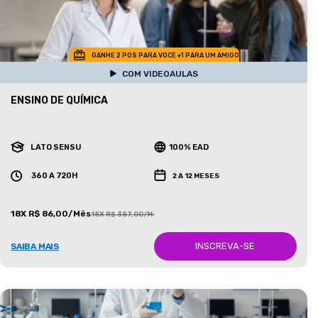
GANHE 2 POS PARA VOCE +1 PARA UM AMIGO
COM VIDEOAULAS
ENSINO DE QUÍMICA
LATO SENSU
100% EAD
360 A 720H
2 A 12 MESES
18X R$ 86,00/Mês
18X R$ 387,00/Mês
INSCREVA-SE
SAIBA MAIS