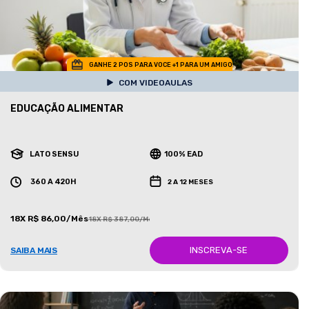
GANHE 2 POS PARA VOCE +1 PARA UM AMIGO
COM VIDEOAULAS
EDUCAÇÃO ALIMENTAR
LATO SENSU
100% EAD
360 A 420H
2 A 12 MESES
18X R$ 86,00/Mês
18X R$ 387,00/Mês
INSCREVA-SE
SAIBA MAIS