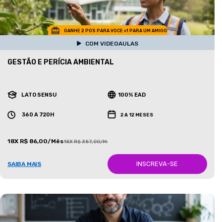
GANHE 2 POS PARA VOCE +1 PARA UM AMIGO
COM VIDEOAULAS
GESTÃO E PERÍCIA AMBIENTAL
LATO SENSU
100% EAD
360 A 720H
2 A 12 MESES
18X R$ 86,00/Mês
18X R$ 387,00/Mês
INSCREVA-SE
SAIBA MAIS