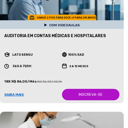
GANHE 2 POS PARA VOCE +1 PARA UM AMIGO
COM VIDEOAULAS
AUDITORIA EM CONTAS MÉDICAS E HOSPITALARES
LATO SENSU
100% EAD
360 A 720H
2 A 12 MESES
18X R$ 86,00/Mês
18X R$ 387,00/Mês
INSCREVA-SE
SAIBA MAIS