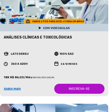
GANHE 2 POS PARA VOCE +1 PARA UM AMIGO
COM VIDEOAULAS
ANÁLISES CLÍNICAS E TOXICOLÓGICAS
LATO SENSU
100% EAD
360 A 420H
2 A 12 MESES
18X R$ 86,00/Mês
18X R$ 387,00/Mês
INSCREVA-SE
SAIBA MAIS