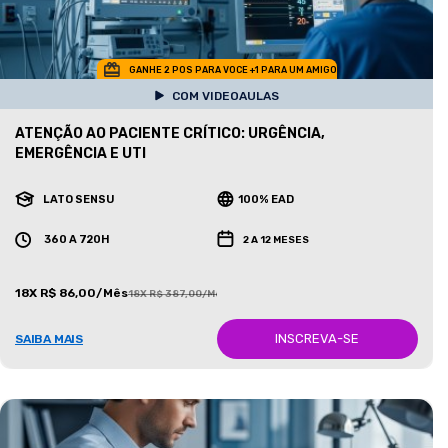
GANHE 2 POS PARA VOCE +1 PARA UM AMIGO
COM VIDEOAULAS
ATENÇÃO AO PACIENTE CRÍTICO: URGÊNCIA,
EMERGÊNCIA E UTI
LATO SENSU
100% EAD
360 A 720H
2 A 12 MESES
18X R$ 86,00/Mês
18X R$ 387,00/Mês
INSCREVA-SE
SAIBA MAIS