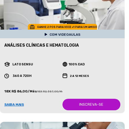
GANHE 2 POS PARA VOCE +1 PARA UM AMIGO
COM VIDEOAULAS
ANÁLISES CLÍNICAS E HEMATOLOGIA
LATO SENSU
100% EAD
360 A 720H
2 A 12 MESES
18X R$ 86,00/Mês
18X R$ 387,00/Mês
INSCREVA-SE
SAIBA MAIS