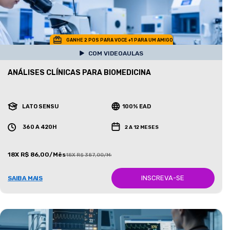
GANHE 2 POS PARA VOCE +1 PARA UM AMIGO
COM VIDEOAULAS
ANÁLISES CLÍNICAS PARA BIOMEDICINA
LATO SENSU
100% EAD
360 A 420H
2 A 12 MESES
18X R$ 86,00/Mês
18X R$ 387,00/Mês
INSCREVA-SE
SAIBA MAIS