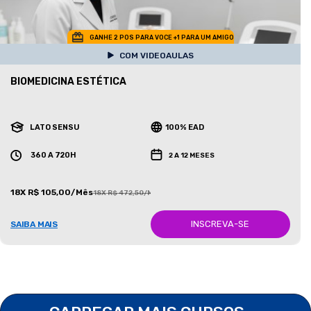
GANHE 2 POS PARA VOCE +1 PARA UM AMIGO
COM VIDEOAULAS
BIOMEDICINA ESTÉTICA
LATO SENSU
100% EAD
360 A 720H
2 A 12 MESES
18X R$ 105,00/Mês
18X R$ 472,50/Mês
INSCREVA-SE
SAIBA MAIS