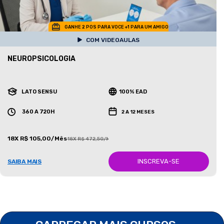
GANHE 2 POS PARA VOCE +1 PARA UM AMIGO
COM VIDEOAULAS
NEUROPSICOLOGIA
LATO SENSU
100% EAD
360 A 720H
2 A 12 MESES
18X R$ 105,00/Mês
18X R$ 472,50/Mês
INSCREVA-SE
SAIBA MAIS