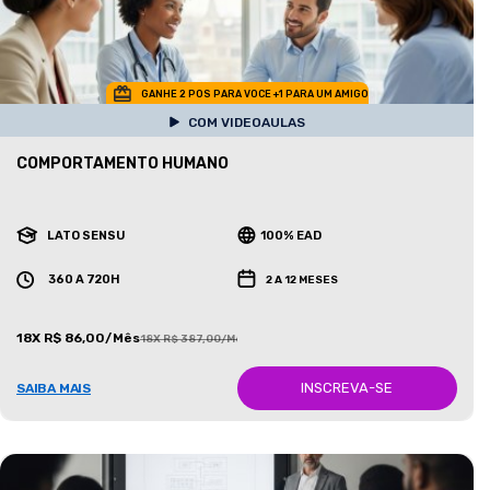
GANHE 2 POS PARA VOCE +1 PARA UM AMIGO
COM VIDEOAULAS
COMPORTAMENTO HUMANO
LATO SENSU
100% EAD
360 A 720H
2 A 12 MESES
18X R$ 86,00/Mês
18X R$ 387,00/Mês
INSCREVA-SE
SAIBA MAIS